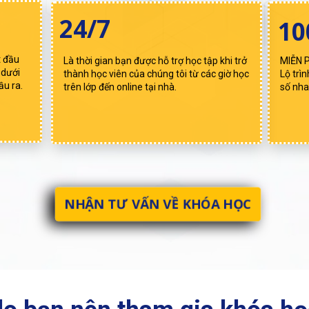
24/7
1
t đầu
Là thời gian bạn được hỗ trợ học tập khi trở
MIỄN PH
 dưới
thành học viên của chúng tôi từ các giờ học
Lộ trì
ầu ra.
trên lớp đến online tại nhà.
số nha
NHẬN TƯ VẤN VỀ KHÓA HỌC