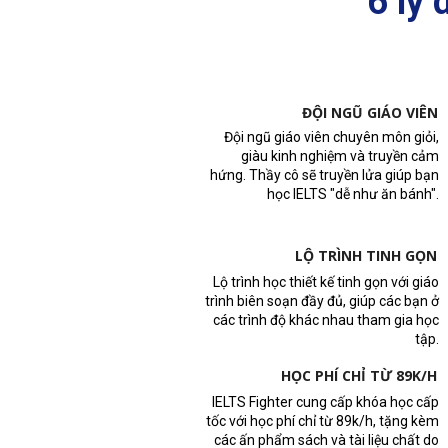
6 lý
ĐỘI NGŨ GIÁO VIÊN
Đội ngũ giáo viên chuyên môn giỏi,
giàu kinh nghiệm và truyền cảm
hứng. Thầy cô sẽ truyền lửa giúp bạn
học IELTS "dễ như ăn bánh".
LỘ TRÌNH TINH GỌN
Lộ trình học thiết kế tinh gọn với giáo
trình biên soạn đầy đủ, giúp các bạn ở
các trình độ khác nhau tham gia học
tập.
HỌC PHÍ CHỈ TỪ 89K/H
IELTS Fighter cung cấp khóa học cấp
tốc với học phí chỉ từ 89k/h, tặng kèm
các ấn phẩm sách và tài liệu chất do