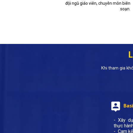
đội ngũ giáo viên, chuyên môn biên
soạn.
L
Khi tham gia kh
Basi
- Xây dự
thực hàn
- Cam kết