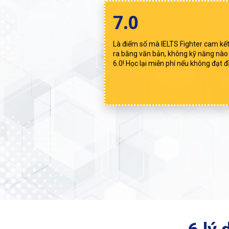
7.0
Là điểm số mà IELTS Fighter cam kế
ra bằng văn bản, không kỹ năng nào
6.0! Học lại miễn phí nếu không đạt đ