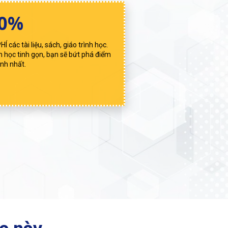
00%
Í các tài liệu, sách, giáo trình học.
nh học tinh gọn, bạn sẽ bứt phá điểm
nh nhất.