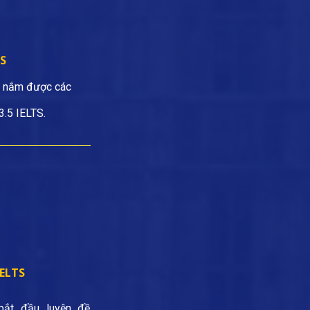
TS
S, nắm được các
3.5 IELTS.
IELTS
bắt đầu luyện đề