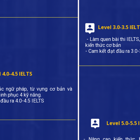
Level 3.0-3.5 IEL
- Làm quen bài thi IELT
kiến thức cơ bản
- Cam kết đạt đầu ra 3.0-
 4.0-4.5 IELTS
c ngữ pháp, từ vựng cơ bản và
inh phục 4 kỹ năng.
đầu ra 4.0-4.5 IELTS
Level 5.0-5.5 
- Nâng cao kiến thức, 