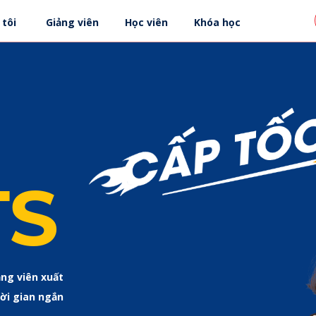
Học viên
Khóa học
 tôi
Giảng viên
TS
ảng viên xuất
hời gian ngắn