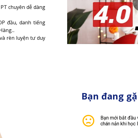
HPT chuyên dễ dàng
OP đầu, danh tiếng
àng...
và rèn luyện tư duy
Bạn đang gặp
Bạn mới bắt đầu 
chán nản khi học