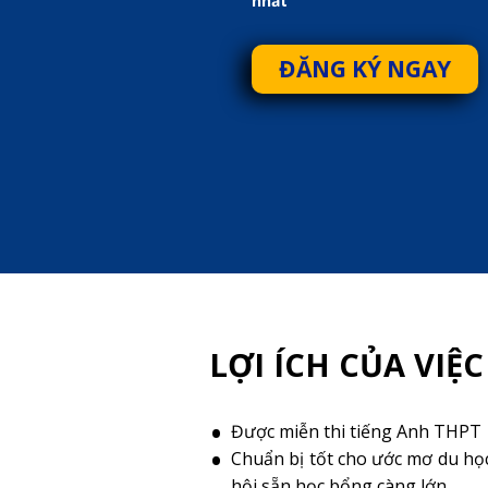
nhất
ĐĂNG KÝ NGAY
LỢI ÍCH CỦA VIỆC
Được miễn thi tiếng Anh THPT
Chuẩn bị tốt cho ước mơ du học
hội sẵn học bổng càng lớn