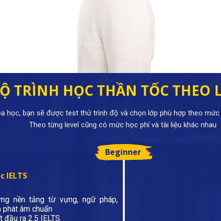
Ộ TRÌNH HỌC THẦN TỐC THEO 
óa học, bạn sẽ được test thử trình độ và chọn lớp phù hợp theo mứ
Theo từng level cũng có mức học phí và tài liệu khác nhau
Beginner
c IELTS
ng nền tảng từ vựng, ngữ pháp,
h phát âm chuẩn
 đầu ra 2.5 IELTS