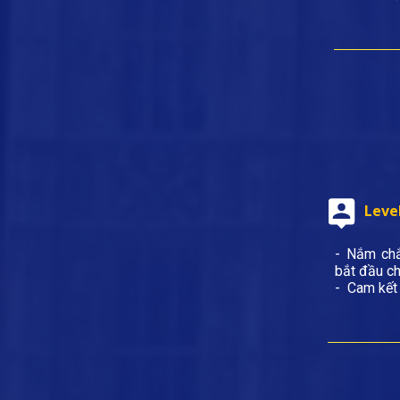
Level
- Nắm chắ
bắt đầu ch
- Cam kết 